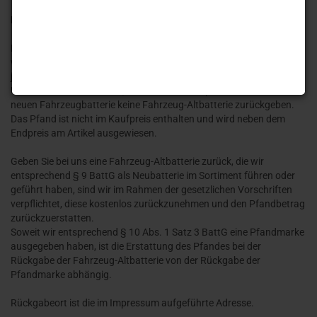
Besonderheiten beim Verkauf von Starterbatterien
Im Zusammenhang mit dem Vertrieb von Fahrzeugbatterien sind
wir, soweit Sie Endverbraucher sind gemäß § 10 BattG verpflichtet,
je Fahrzeugbatterie ein Pfand in Höhe von 7,50 Euro einschließlich
Umsatzsteuer zu erheben, wenn Sie zum Zeitpunkt des Kaufs einer
neuen Fahrzeugbatterie keine Fahrzeug-Altbatterie zurückgeben.
Das Pfand ist nicht im Kaufpreis enthalten und wird neben dem
Endpreis am Artikel ausgewiesen.
Geben Sie bei uns eine Fahrzeug-Altbatterie zurück, die wir
entsprechend § 9 BattG als Neubatterie im Sortiment führen oder
geführt haben, sind wir im Rahmen der gesetzlichen Vorschriften
verpflichtet, diese kostenlos zurückzunehmen und den Pfandbetrag
zurückzuerstatten.
Soweit wir entsprechend § 10 Abs. 1 Satz 3 BattG eine Pfandmarke
ausgegeben haben, ist die Erstattung des Pfandes bei der
Rückgabe der Fahrzeug-Altbatterie von der Rückgabe der
Pfandmarke abhängig.
Rückgabeort ist die im Impressum aufgeführte Adresse.