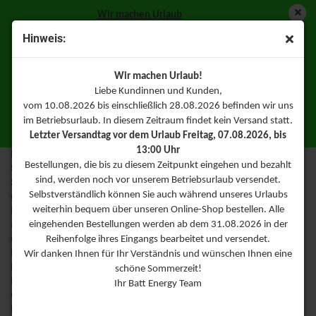
Wir machen Urlaub
Vom 10.08.2026 bis einschließlich 28.08.2026 befinden wir
Hinweis:
uns im Betriebsurlaub somit findet in diesem Zeitraum kein
LETZTER VERSANDTAG VOR DEM URLAUB
Versand statt.
Batteriehinweis
Freitag, 07.08.2026, bis 13:00 Uhr
.
Natürlich können Sie
Wir machen Urlaub!
trotzdem weiterhin über unseren Online-Shop bestellen. Ihre
Liebe Kundinnen und Kunden,
Bestellungen werden dann direkt ab dem 31.08.2026
vom 10.08.2026 bis einschließlich 28.08.2026 befinden wir uns
Hinweise zur Batterieentsorgung
bearbeitet.
im Betriebsurlaub. In diesem Zeitraum findet kein Versand statt.
Batt Energy Team
Letzter Versandtag vor dem Urlaub Freitag, 07.08.2026, bis
Im Zusammenhang mit dem Vertrieb von Batterien oder mit der
13:00 Uhr
Lieferung von Geräten, die Batterien enthalten, sind wir verpflichtet,
Bestellungen, die bis zu diesem Zeitpunkt eingehen und bezahlt
Sie auf folgendes hinzuweisen:
sind, werden noch vor unserem Betriebsurlaub versendet.
Sie sind zur Rückgabe gebrauchter Batterien als Endnutzer
Selbstverständlich können Sie auch während unseres Urlaubs
gesetzlich verpflichtet. Sie können Altbatterien, die wir als
Neubatterien im Sortiment führen oder geführt haben, unentgeltlich
weiterhin bequem über unseren Online-Shop bestellen. Alle
an unserem Versandlager (Versandadresse) zurückgeben. Die auf
eingehenden Bestellungen werden ab dem 31.08.2026 in der
den Batterien abgebildeten Symbole haben folgende Bedeutung:
Reihenfolge ihres Eingangs bearbeitet und versendet.
Das Symbol der durchgekreuzten Mülltonne bedeutet, dass die
Wir danken Ihnen für Ihr Verständnis und wünschen Ihnen eine
Batterie nicht in den Hausmüll gegeben werden darf.
schöne Sommerzeit!
Pb = Batterie enthält mehr als 0,004 Masseprozent Blei
Ihr Batt Energy Team
Cd = Batterie enthält mehr als 0,002 Masseprozent Cadmium
Hg = Batterie enthält mehr als 0,0005 Masseprozent Quecksilber.