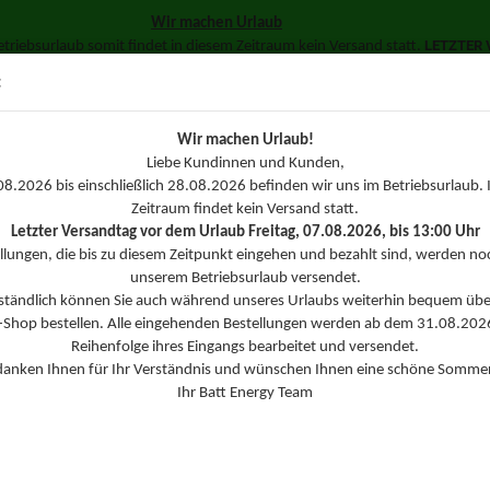
Wir machen Urlaub
LETZTER V
triebsurlaub somit findet in diesem Zeitraum kein Versand statt.
Suche...
in über unseren Online-Shop bestellen. Ihre Bestellungen werden dann di
:
Batt Energy Team
SSL 
Wir machen Urlaub!
TERIEN
KONFEKTIONSZUBEHÖR
LADE- UND MESSTECHNIK
Liebe Kundinnen und Kunden,
8.2026 bis einschließlich 28.08.2026 befinden wir uns im Betriebsurlaub. 
»
»
Akkus
Werkzeug Akkus
Zeitraum findet kein Versand statt.
Letzter Versandtag vor dem Urlaub Freitag, 07.08.2026, bis 13:00 Uhr
erte Suche
llungen, die bis zu diesem Zeitpunkt eingehen und bezahlt sind, werden no
unserem Betriebsurlaub versendet.
rständlich können Sie auch während unseres Urlaubs weiterhin bequem übe
-Shop bestellen. Alle eingehenden Bestellungen werden ab dem 31.08.2026
che ergab keine genauen Treffer.
Reihenfolge ihres Eingangs bearbeitet und versendet.
danken Ihnen für Ihr Verständnis und wünschen Ihnen eine schöne Sommer
Ihr Batt Energy Team
N
Sie noch einmal