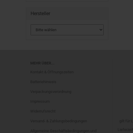
Hersteller
MEHR ÜBER...
Kontakt & Öffnungszeiten
Batteriehinweis
Verpackungsverordnung
Impressum
Widerrufsrecht
Versand- & Zahlungsbedingungen
gilt für
Lieferze
Allgemeine Geschäftsbedingungen und