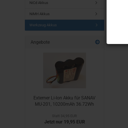
SUCHEN
NiCd Akkus
NiMH Akkus
Werkzeug Akkus
Angebote
Externer Li-Ion Akku für SANAV
MU-201, 10200mAh 36.72Wh
Statt 34,95 EUR
Jetzt nur 19,95 EUR