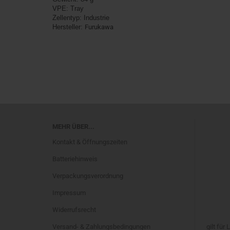
VPE: Tray
Zellentyp: Industrie
Hersteller:
Furukawa
MEHR ÜBER...
Kontakt & Öffnungszeiten
Batteriehinweis
Verpackungsverordnung
Impressum
Widerrufsrecht
Versand- & Zahlungsbedingungen
gilt für