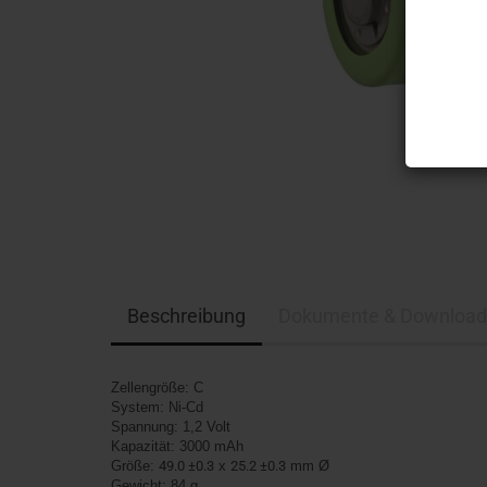
Beschreibung
Dokumente & Download
Zellengröße: C
System: Ni-Cd
Spannung: 1,2 Volt
Kapazität: 3000 mAh
Größe:
49.0 ±0.3
x
25.2 ±0.3
mm Ø
Gewicht: 84 g