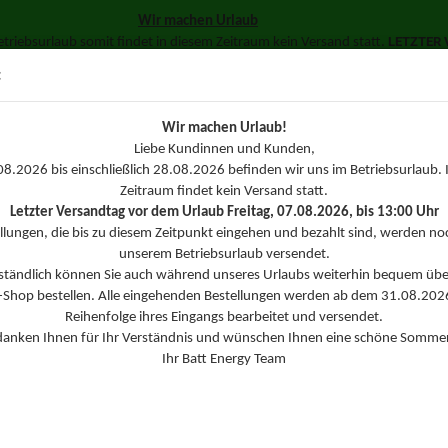
Wir machen Urlaub
LETZTER V
triebsurlaub somit findet in diesem Zeitraum kein Versand statt.
Suche...
in über unseren Online-Shop bestellen. Ihre Bestellungen werden dann di
:
Batt Energy Team
SSL 
Wir machen Urlaub!
TERIEN
KONFEKTIONSZUBEHÖR
LADE- UND MESSTECHNIK
Liebe Kundinnen und Kunden,
8.2026 bis einschließlich 28.08.2026 befinden wir uns im Betriebsurlaub. 
CR SECU C
Zeitraum findet kein Versand statt.
F
Panasonic
Letzter Versandtag vor dem Urlaub Freitag, 07.08.2026, bis 13:00 Uhr
llungen, die bis zu diesem Zeitpunkt eingehen und bezahlt sind, werden no
unserem Betriebsurlaub versendet.
Ar
rständlich können Sie auch während unseres Urlaubs weiterhin bequem übe
Li
-Shop bestellen. Alle eingehenden Bestellungen werden ab dem 31.08.2026
Reihenfolge ihres Eingangs bearbeitet und versendet.
danken Ihnen für Ihr Verständnis und wünschen Ihnen eine schöne Sommer
Ihr Batt Energy Team
Lö