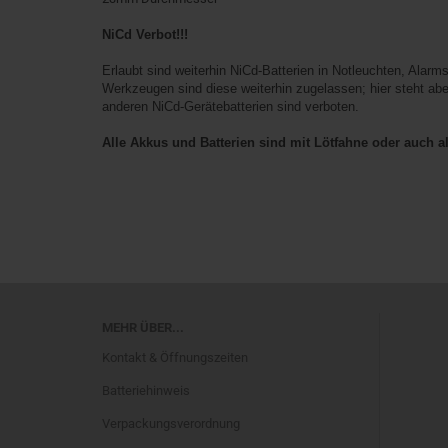
NiCd Verbot!!!
Erlaubt sind weiterhin NiCd-Batterien in Notleuchten, Ala
Werkzeugen sind diese weiterhin zugelassen; hier steht aber
anderen NiCd-Gerätebatterien sind verboten.
Alle Akkus und Batterien sind mit Lötfahne oder auch al
MEHR ÜBER...
Kontakt & Öffnungszeiten
Batteriehinweis
Verpackungsverordnung