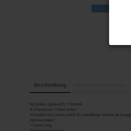
Beschreibung
Herstellerinformation:
NiCd Akku Säule 4.8V 1700mAh
4 x Panasonic 1700er Zellen
mit Kabel rot/schwarz AWG 20, Kabellänge 200mm ab Ausga
Abmessungen:
170mm Lang
23mm Durchmesser