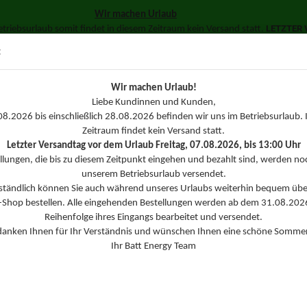
Wir machen Urlaub
LETZTER V
triebsurlaub somit findet in diesem Zeitraum kein Versand statt.
Suche...
in über unseren Online-Shop bestellen. Ihre Bestellungen werden dann di
:
Batt Energy Team
SSL 
Wir machen Urlaub!
TERIEN
KONFEKTIONSZUBEHÖR
LADE- UND MESSTECHNIK
Liebe Kundinnen und Kunden,
8.2026 bis einschließlich 28.08.2026 befinden wir uns im Betriebsurlaub. 
»
d-Akkupacks
NiCd Akku Säule 4.8V 1700mAh Panasonic Zellen
Zeitraum findet kein Versand statt.
N
Letzter Versandtag vor dem Urlaub Freitag, 07.08.2026, bis 13:00 Uhr
Z
llungen, die bis zu diesem Zeitpunkt eingehen und bezahlt sind, werden no
unserem Betriebsurlaub versendet.
rständlich können Sie auch während unseres Urlaubs weiterhin bequem übe
Ar
-Shop bestellen. Alle eingehenden Bestellungen werden ab dem 31.08.2026
Li
Reihenfolge ihres Eingangs bearbeitet und versendet.
danken Ihnen für Ihr Verständnis und wünschen Ihnen eine schöne Sommer
Ihr Batt Energy Team