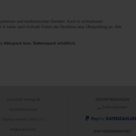
rmsystemen und medizinischen Geräten. Auch in schnurlosen
 4 Jahre nach In-Kraft-Treten der Richtlinie eine Überprüfung an. Alle
s Akkupack bzw. Batteriepack erhältlich.
www.batt-energy.de
SICHER BEZAHLEN
Kontaktformular
Telefon +49 89 7699 0711
Widerrufsrecht
:
WIR VERSENDEN MIT