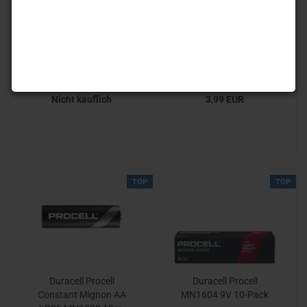
DURACELL ULTRA M3
DURACELL ULTRA M3
Mignon AA 4er-Blister
Micro AAA MN2400
4er-Blister
Nicht käuflich
3,99 EUR
TOP
TOP
Duracell Procell
Duracell Procell
Constant Mignon AA
MN1604 9V 10-Pack