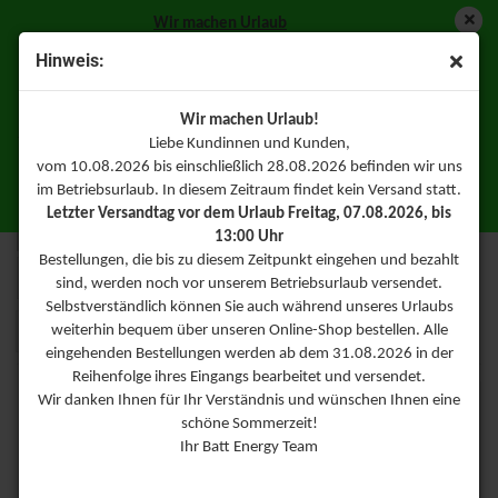
Wir machen Urlaub
Vom 10.08.2026 bis einschließlich 28.08.2026 befinden wir
Hinweis:
uns im Betriebsurlaub somit findet in diesem Zeitraum kein
LETZTER VERSANDTAG VOR DEM URLAUB
Versand statt.
Freitag, 07.08.2026, bis 13:00 Uhr
.
Natürlich können Sie
Wir machen Urlaub!
trotzdem weiterhin über unseren Online-Shop bestellen. Ihre
Liebe Kundinnen und Kunden,
Bestellungen werden dann direkt ab dem 31.08.2026
Duracell
vom 10.08.2026 bis einschließlich 28.08.2026 befinden wir uns
www.duracell.de
bearbeitet.
im Betriebsurlaub. In diesem Zeitraum findet kein Versand statt.
Batt Energy Team
Letzter Versandtag vor dem Urlaub Freitag, 07.08.2026, bis
Sortieren nach
Sortieren nach
Alle Kategorien
13:00 Uhr
Bestellungen, die bis zu diesem Zeitpunkt eingehen und bezahlt
pro Seite
24 pro Seite
sind, werden noch vor unserem Betriebsurlaub versendet.
Selbstverständlich können Sie auch während unseres Urlaubs
1
weiterhin bequem über unseren Online-Shop bestellen. Alle
eingehenden Bestellungen werden ab dem 31.08.2026 in der
Reihenfolge ihres Eingangs bearbeitet und versendet.
Wir danken Ihnen für Ihr Verständnis und wünschen Ihnen eine
schöne Sommerzeit!
Ihr Batt Energy Team