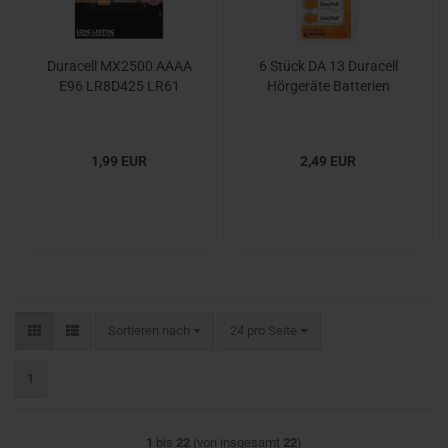
Duracell MX2500 AAAA
6 Stück DA 13 Duracell
E96 LR8D425 LR61
Hörgeräte Batterien
1,99 EUR
2,49 EUR
Sortieren nach
pro Seite
Sortieren nach
24 pro Seite
1
1
bis
22
(von insgesamt
22
)