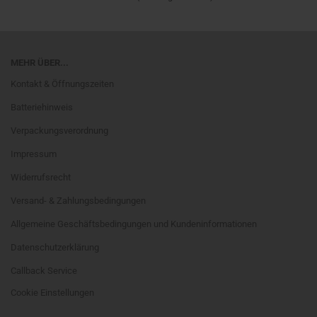
MEHR ÜBER...
Kontakt & Öffnungszeiten
Batteriehinweis
Verpackungsverordnung
Impressum
Widerrufsrecht
Versand- & Zahlungsbedingungen
Allgemeine Geschäftsbedingungen und Kundeninformationen
Datenschutzerklärung
Callback Service
Cookie Einstellungen